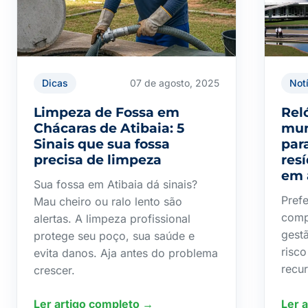
Dicas
07 de agosto, 2025
Not
Limpeza de Fossa em
Rel
Chácaras de Atibaia: 5
mun
Sinais que sua fossa
par
precisa de limpeza
res
em 
Sua fossa em Atibaia dá sinais?
Prefe
Mau cheiro ou ralo lento são
comp
alertas. A limpeza profissional
gestã
protege seu poço, sua saúde e
risc
evita danos. Aja antes do problema
recur
crescer.
Ler artigo completo →
Ler 