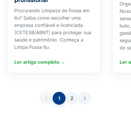
profissional
Orga
Procurando Limpeza de Fossa em
Noss
Itu? Saiba como escolher uma
sane
empresa confiável e licenciada
tudo
(CETESB/ABNT) para proteger sua
gestã
saúde e patrimônio. Conheça a
segu
Limpa Fossa Itu.
do s
Ler artigo completo →
Ler 
1
2