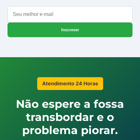
Seu
melhor
e-
Inscrever
mail
Atendimento 24 Horas
Não espere a fossa
transbordar e o
problema piorar.