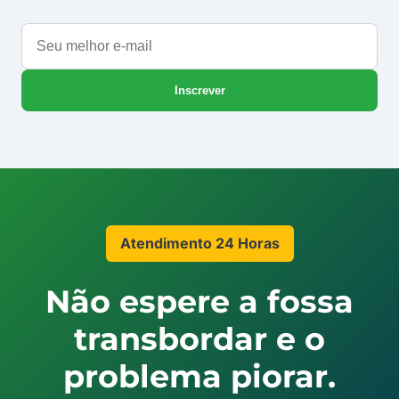
Seu
melhor
e-
Inscrever
mail
Atendimento 24 Horas
Não espere a fossa
transbordar e o
problema piorar.