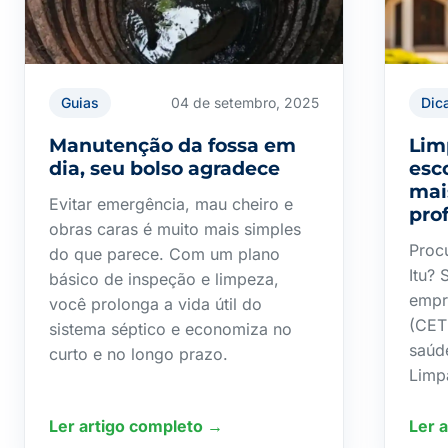
Guias
04 de setembro, 2025
Dic
Manutenção da fossa em
Lim
dia, seu bolso agradece
esc
mai
Evitar emergência, mau cheiro e
prof
obras caras é muito mais simples
Proc
do que parece. Com um plano
Itu?
básico de inspeção e limpeza,
empre
você prolonga a vida útil do
(CET
sistema séptico e economiza no
saúd
curto e no longo prazo.
Limpa
Ler artigo completo →
Ler 