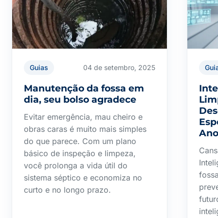
Guias
04 de setembro, 2025
Gui
Manutenção da fossa em
Inte
dia, seu bolso agradece
Lim
Des
Evitar emergência, mau cheiro e
Esp
obras caras é muito mais simples
Ano
do que parece. Com um plano
Cans
básico de inspeção e limpeza,
Intel
você prolonga a vida útil do
foss
sistema séptico e economiza no
prev
curto e no longo prazo.
futu
intel