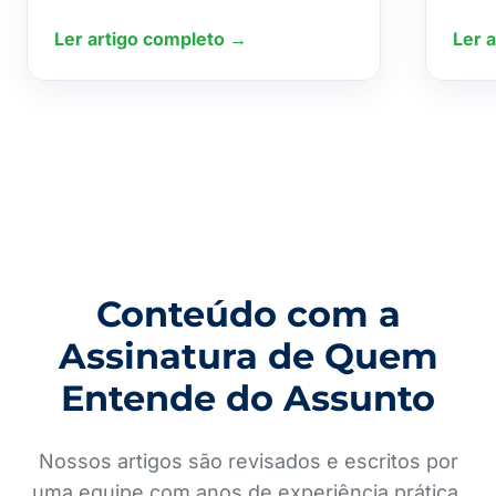
Ler artigo completo →
Ler 
Conteúdo com a
Assinatura de Quem
Entende do Assunto
Nossos artigos são revisados e escritos por
uma equipe com anos de experiência prática,