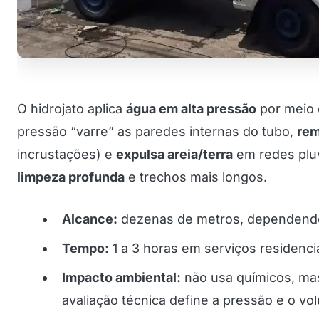
O hidrojato aplica
água em alta pressão
por meio 
pressão “varre” as paredes internas do tubo,
rem
incrustações) e
expulsa areia/terra
em redes pluv
limpeza profunda
e trechos mais longos.
Alcance:
dezenas de metros, dependendo
Tempo:
1 a 3 horas em serviços residencia
Impacto ambiental:
não usa químicos, m
avaliação técnica define a pressão e o vo