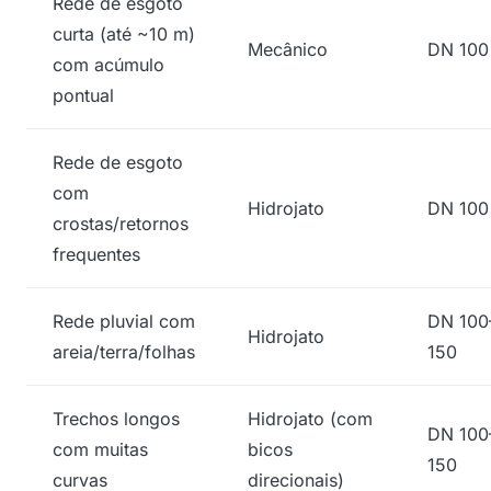
Rede de esgoto
curta (até ~10 m)
Mecânico
DN 100
com acúmulo
pontual
Rede de esgoto
com
Hidrojato
DN 100
crostas/retornos
frequentes
Rede pluvial com
DN 100
Hidrojato
areia/terra/folhas
150
Trechos longos
Hidrojato (com
DN 100
com muitas
bicos
150
curvas
direcionais)