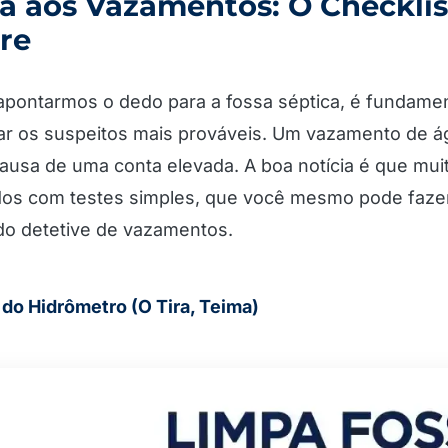
a aos Vazamentos: O Checklis
re
apontarmos o dedo para a fossa séptica, é fundamen
gar os suspeitos mais prováveis. Um vazamento de á
causa de uma conta elevada. A boa notícia é que m
ados com testes simples, que você mesmo pode faze
 do detetive de vazamentos.
 do Hidrômetro (O Tira, Teima)