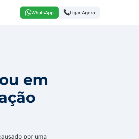
WhatsApp
Ligar Agora
tou em
gação
 causado por uma