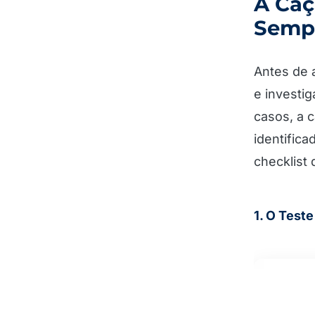
A Caç
Semp
Antes de 
e investi
casos, a 
identific
checklist
1. O Teste