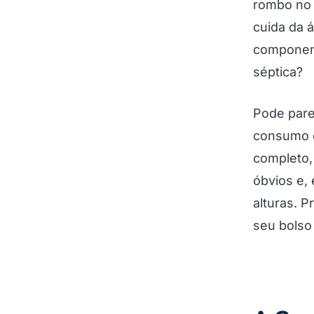
rombo no 
cuida da 
component
séptica?
Pode pare
consumo d
completo,
óbvios e,
alturas. 
seu bolso